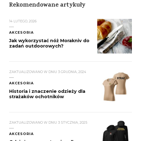
Rekomendowane artykuły
14 LUTEGO, 2026
AKCESORIA
Jak wykorzystać nóż Morakniv do
zadań outdoorowych?
ZAKTUALIZOWANO W DNIU
3 GRUDNIA, 2024
AKCESORIA
Historia i znaczenie odzieży dla
strażaków ochotników
ZAKTUALIZOWANO W DNIU
3 STYCZNIA, 2025
AKCESORIA